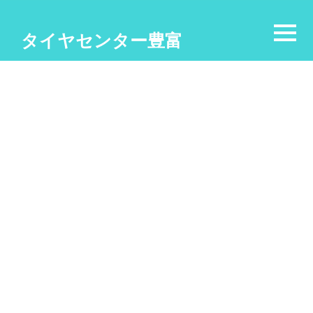
タイヤセンター豊富
Blog
[%title%]
[%article_date_notime_wa%]
[%list_start%]