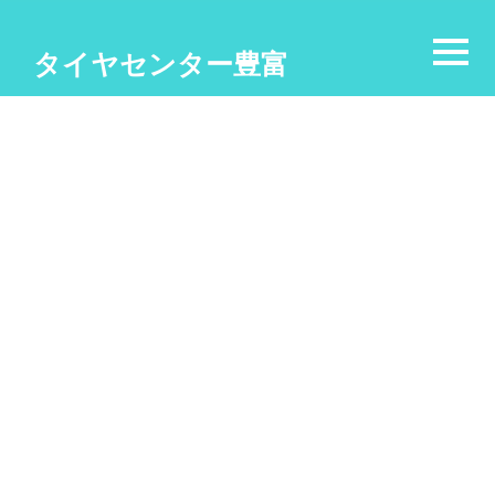
タイヤセンター豊富
Blog
[%title%]
[%article_date_notime_wa%]
[%list_start%]