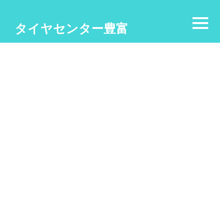
タイヤセンター豊富
中古アルミホイール
[%article_list_start%]
[%category%]
[!% if (image.url!="") { %]
[!% } %]
[%title%]