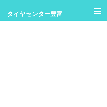
タイヤセンター豊富
新品タイヤ
[%article_list_start%]
[%category%]
[!% if (image.url!="") { %]
[!% } %]
[%title%]