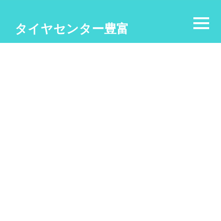
タイヤセンター豊富
#ミニバン
[%article_list_start%]
[%category%]
[!% if (image.url!="") { %]
[!% } %]
[%title%]