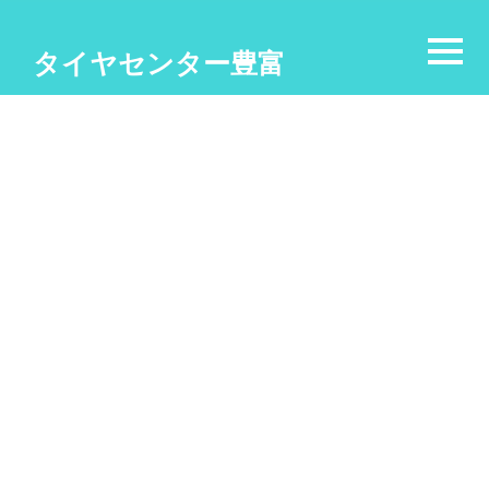
タイヤセンター豊富
15インチ
[%article_list_start%]
[%category%]
[!% if (image.url!="") { %]
[!% } %]
[%title%]