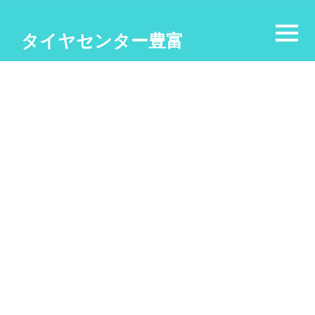
タイヤセンター豊富
[%title%]
[%list_start%]