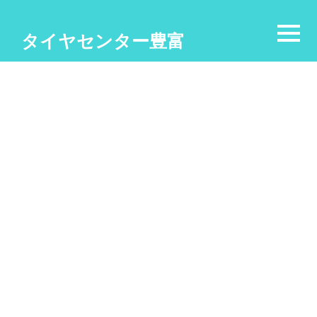
タイヤセンター豊富
[%title%]
[%list_start%]