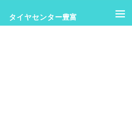
タイヤセンター豊富
[%title%]
[%list_start%]